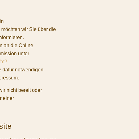
in
möchten wir Sie über die
nformieren.
n an die Online
mission unter
cfm?
ie dafür notwendigen
mpressum.
r nicht bereit oder
r einer
site