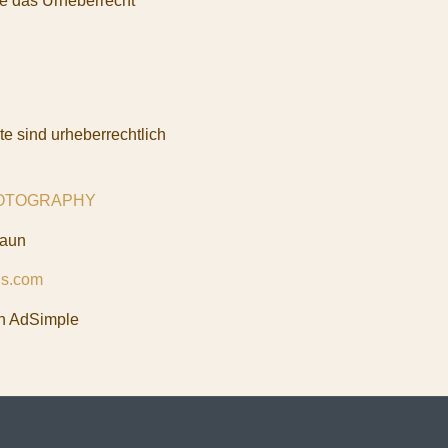
die das Urheberrecht
te sind urheberrechtlich
PHOTOGRAPHY
raun
ls.com
n AdSimple